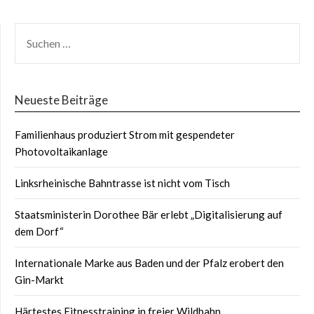
Beiträge
SUCHEN
NACH:
Neueste Beiträge
Familienhaus produziert Strom mit gespendeter
Photovoltaikanlage
Linksrheinische Bahntrasse ist nicht vom Tisch
Staatsministerin Dorothee Bär erlebt „Digitalisierung auf
dem Dorf“
Internationale Marke aus Baden und der Pfalz erobert den
Gin-Markt
Härtestes Fitnesstraining in freier Wildbahn