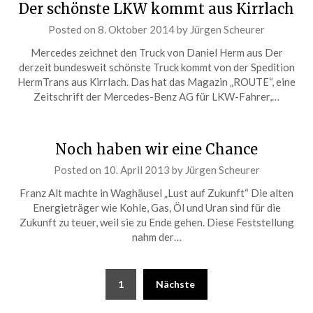
Der schönste LKW kommt aus Kirrlach
Posted on
8. Oktober 2014
by
Jürgen Scheurer
Mercedes zeichnet den Truck von Daniel Herm aus Der
derzeit bundesweit schönste Truck kommt von der Spedition
HermTrans aus Kirrlach. Das hat das Magazin „ROUTE“, eine
Zeitschrift der Mercedes-Benz AG für LKW-Fahrer,…
Noch haben wir eine Chance
Posted on
10. April 2013
by
Jürgen Scheurer
Franz Alt machte in Waghäusel „Lust auf Zukunft“ Die alten
Energieträger wie Kohle, Gas, Öl und Uran sind für die
Zukunft zu teuer, weil sie zu Ende gehen. Diese Feststellung
nahm der…
Seitennummerierung
1
Nächste
der